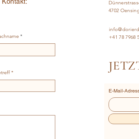
n Kontakt:
Dünnerstrass
4702 Oensin
info@dorier
achname
+41 78 7968 
JETZ
treff
E-Mail-Adres