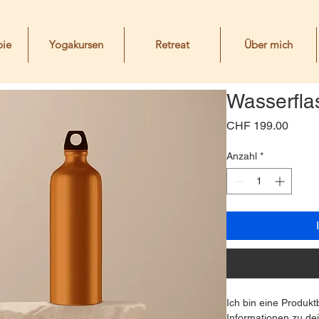
pie
Yogakursen
Retreat
Über mich
Wasserfla
Preis
CHF 199.00
Anzahl
*
Ich bin eine Produkt
Informationen zu de