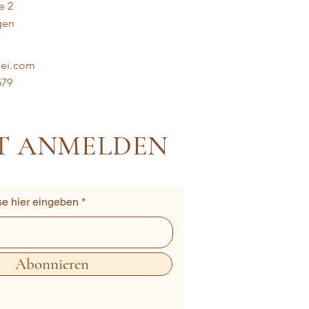
e 2
gen
dei.com
579
T ANMELDEN
se hier eingeben
Abonnieren