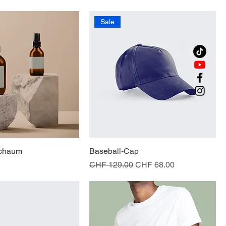
Sale
schaum
Baseball-Cap
Standardpreis
Sale-Preis
CHF 129.00
CHF 68.00