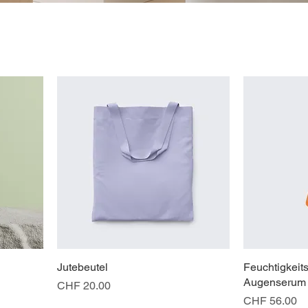
Jutebeutel
Feuchtigkei
Augenserum -
Preis
CHF 20.00
Preis
CHF 56.00