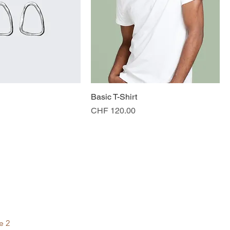
Basic T-Shirt
Preis
CHF 120.00
e 2