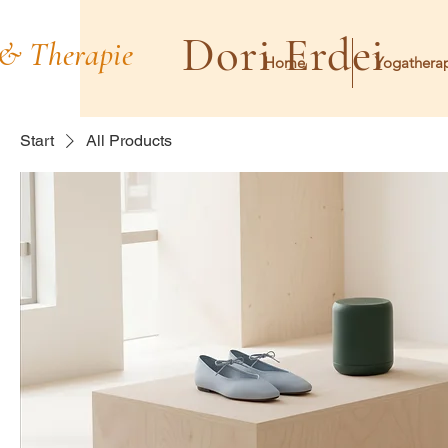
Dori Erdei
 & Therapie
Home
Yogathera
Start
All Products