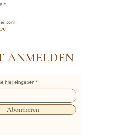
gen
dei.com
579
T ANMELDEN
se hier eingeben
Abonnieren