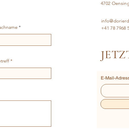
4702 Oensin
info@dorier
achname
+41 78 7968 
JETZ
treff
E-Mail-Adres