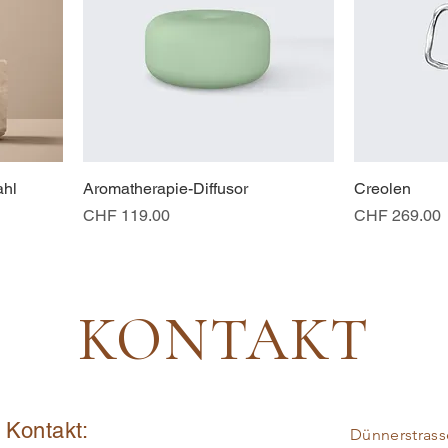
ahl
Aromatherapie-Diffusor
Creolen
Preis
Preis
CHF 119.00
CHF 269.00
KONTAKT
n Kontakt:
Dünnerstrass