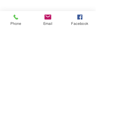
KONTAKT
Phone
Email
Facebook
Dünnerstrasse 2
4702 Oensingen
info@dorierdei.com
+41 78 7968 579
Stellen Sie sich mit mir in
Kontakt:
Vorname
Nachname